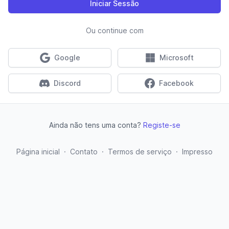
Iniciar Sessão
Ou continue com
Entrar com Google
Entrar com Micro
Google
Microsoft
Entrar com Discord
Entrar com Face
Discord
Facebook
Ainda não tens uma conta?
Registe-se
Página inicial
·
Contato
·
Termos de serviço
·
Impresso