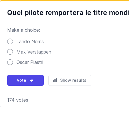
Quel pilote remportera le titre mond
Make a choice:
Poll options
Lando Norris
Max Verstappen
Oscar Piastri
Vote
Show results
174
votes