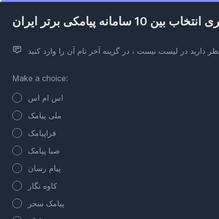
 بین 10 سامانه پیامکی برتر ایران
ر دارید در لیست نیست ، در گزینه آخر نام آن را وارد کنید
Make a choice:
Poll options
اس ام اس
ملی پیامک
فراپیامک
صبا پیامک
پیام رسان
کاوه نگار
پیامک سحر