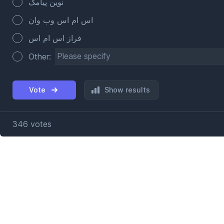
نوین پیامک
اس ام اس وب وان
فراز اس ام اس
Other:
Vote
Show results
346
votes