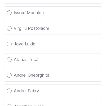
Issouf Macalou
Virgiliu Postolachi
Jovo Lukic
Atanas Trică
Andrei Gheorghiță
Andrej Fabry