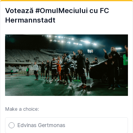
Votează #OmulMeciului cu FC
Hermannstadt
Make a choice:
Poll options
Edvinas Gertmonas