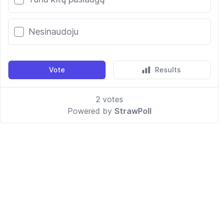
Nesinaudoju
Vote
Results
2
votes
Powered by
StrawPoll