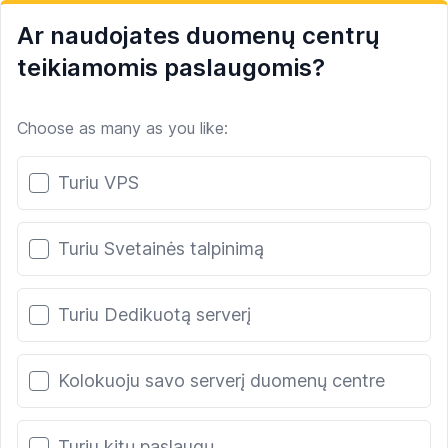
Ar naudojates duomenų centrų
teikiamomis paslaugomis?
Choose as many as you like:
Poll options
Turiu VPS
Turiu Svetainės talpinimą
Turiu Dedikuotą serverį
Kolokuoju savo serverį duomenų centre
Turiu kitų paslaugų