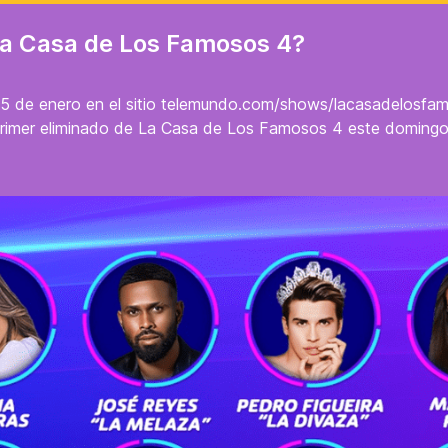
 La Casa de Los Famosos 4?
5 de enero en el sitio telemundo.com/shows/lacasadelosfam
r al primer eliminado de La Casa de Los Famosos 4 este doming