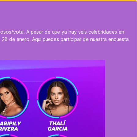
osos/vota. A pesar de que ya hay seis celebridades en
o 28 de enero. Aquí puedes participar de nuestra encuesta