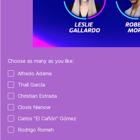
Choose as many as you like:
Poll options
Alfredo Adame
Thalí García
Christian Estrada
Clovis Nienow
Carlos "El Cañón" Gómez
Rodrigo Romeh