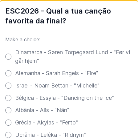
ESC2026 - Qual a tua canção
favorita da final?
Make a choice:
Poll options
Dinamarca - Søren Torpegaard Lund - "Før vi
går hjem"
Alemanha - Sarah Engels - "Fire"
Israel - Noam Bettan - "Michelle"
Bélgica - Essyla - "Dancing on the Ice"
Albânia - Alis - "Nân"
Grécia - Akylas - "Ferto"
Ucrânia - Leléka - "Ridnym"