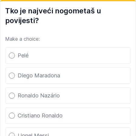
Tko je najveći nogometaš u
povijesti?
Make a choice:
Poll options
Pelé
Diego Maradona
Ronaldo Nazário
Cristiano Ronaldo
Lionel Messi