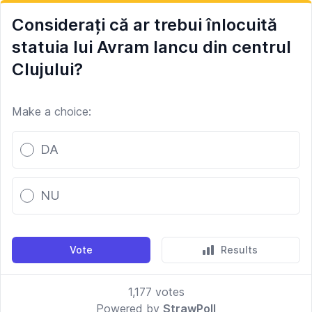
Considerați că ar trebui înlocuită
statuia lui Avram Iancu din centrul
Clujului?
Make a choice:
Poll options
DA
NU
Vote
Results
1,177
votes
Powered by
StrawPoll