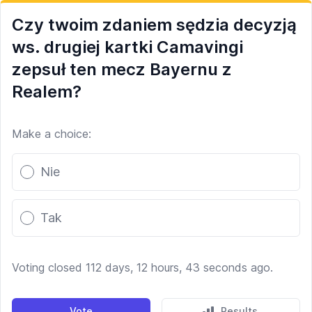
Czy twoim zdaniem sędzia decyzją
ws. drugiej kartki Camavingi
zepsuł ten mecz Bayernu z
Realem?
Make a choice:
Poll options
Nie
Tak
Voting closed 112 days, 12 hours, 43 seconds ago.
Vote
Results