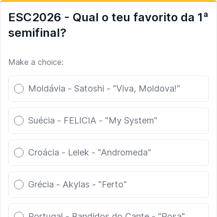
ESC2026 - Qual o teu favorito da 1ª
semifinal?
Make a choice:
Poll options
Moldávia - Satoshi - "Viva, Moldova!"
Suécia - FELICIA - "My System"
Croácia - Lelek - "Andromeda"
Grécia - Akylas - "Ferto"
Portugal - Bandidos do Cante - "Rosa"