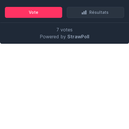
Vote
Résultats
7
votes
Powered by
StrawPoll