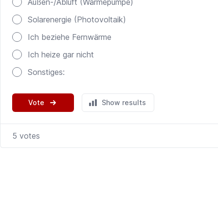
Außen-/Abluft (Wärmepumpe)
Solarenergie (Photovoltaik)
Ich beziehe Fernwärme
Ich heize gar nicht
Sonstiges:
Vote
Show results
5
votes