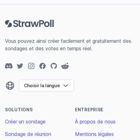
Pied de page
Vous pouvez ainsi créer facilement et gratuitement des
sondages et des votes en temps réel.
Discord
Twitter
Instagram
Facebook
GitHub
Reddit
Choisir la langue
SOLUTIONS
ENTREPRISE
Créer un sondage
À propos de nous
Sondage de réunion
Mentions légales