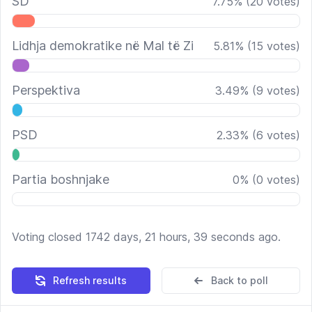
SD
7.75
%
(
20
votes)
Lidhja demokratike në Mal të Zi
5.81
%
(
15
votes)
Perspektiva
3.49
%
(
9
votes)
PSD
2.33
%
(
6
votes)
Partia boshnjake
0
%
(
0
votes)
Voting closed 1742 days, 21 hours, 39 seconds ago.
Refresh results
Back to poll