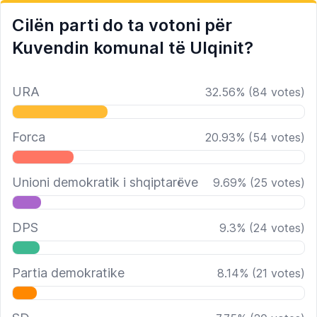
Cilën parti do ta votoni për
Kuvendin komunal të Ulqinit?
URA
32.56
%
(
84
votes)
Forca
20.93
%
(
54
votes)
Unioni demokratik i shqiptarëve
9.69
%
(
25
votes)
DPS
9.3
%
(
24
votes)
Partia demokratike
8.14
%
(
21
votes)