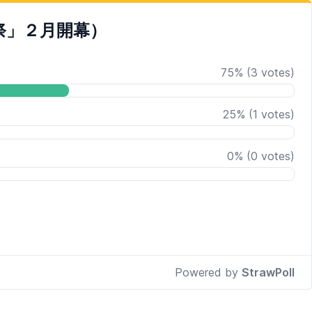
祭」２月開幕）
75
%
(
3
votes)
25
%
(
1
votes)
0
%
(
0
votes)
Powered by
StrawPoll