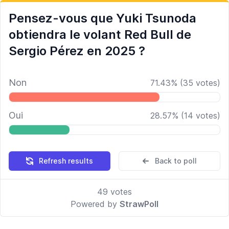
Pensez-vous que Yuki Tsunoda
obtiendra le volant Red Bull de
Sergio Pérez en 2025 ?
Non
71.43
%
(
35
votes)
Oui
28.57
%
(
14
votes)
Refresh results
Back to poll
49
votes
Powered by
StrawPoll