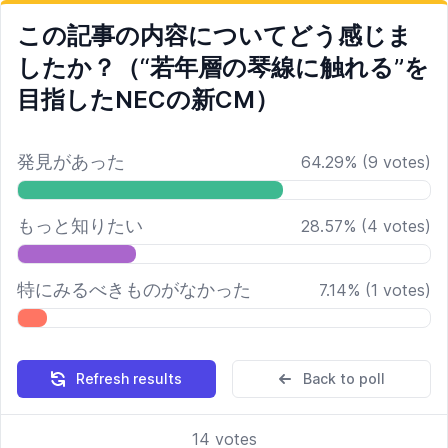
この記事の内容についてどう感じま
したか？（“若年層の琴線に触れる”を
目指したNECの新CM）
発見があった
64.29
%
(
9
votes)
もっと知りたい
28.57
%
(
4
votes)
特にみるべきものがなかった
7.14
%
(
1
votes)
Refresh results
Back to poll
14
votes