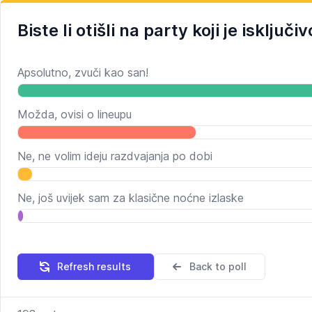
Biste li otišli na party koji je isključ
Apsolutno, zvuči kao san!
Možda, ovisi o lineupu
Ne, ne volim ideju razdvajanja po dobi
Ne, još uvijek sam za klasične noćne izlaske
Refresh results
Back to poll