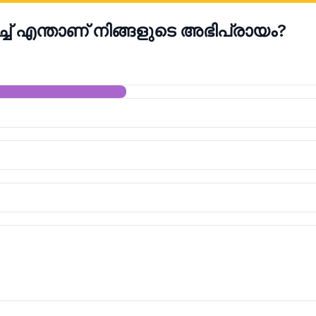
്ച് എന്താണ് നിങ്ങളുടെ അഭിപ്രായം?