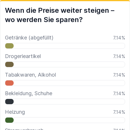
Wenn die Preise weiter steigen –
wo werden Sie sparen?
Getränke (abgefüllt)
7.14
%
Drogerieartikel
7.14
%
Tabakwaren, Alkohol
7.14
%
Bekleidung, Schuhe
7.14
%
Heizung
7.14
%