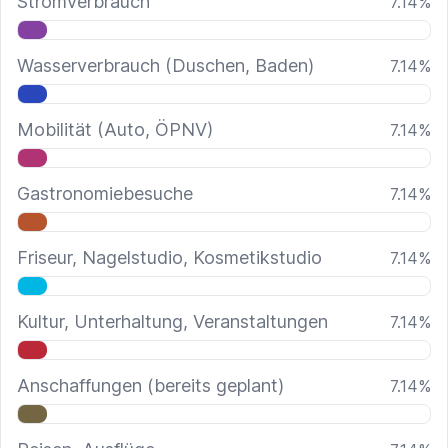
Stromverbrauch
7.14
%
Wasserverbrauch (Duschen, Baden)
7.14
%
Mobilität (Auto, ÖPNV)
7.14
%
Gastronomiebesuche
7.14
%
Friseur, Nagelstudio, Kosmetikstudio
7.14
%
Kultur, Unterhaltung, Veranstaltungen
7.14
%
Anschaffungen (bereits geplant)
7.14
%