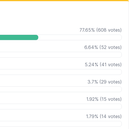
77.65
%
(
608
votes)
6.64
%
(
52
votes)
5.24
%
(
41
votes)
3.7
%
(
29
votes)
1.92
%
(
15
votes)
1.79
%
(
14
votes)