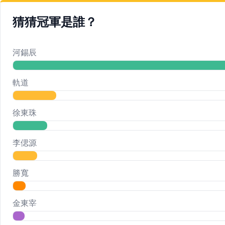
猜猜冠軍是誰？
河錫辰
軌道
徐東珠
李偲源
勝寬
金東宰