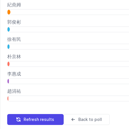
紀堯姆
郭俊彬
徐有民
朴京林
李惠成
趙涓祐
Refresh results
Back to poll