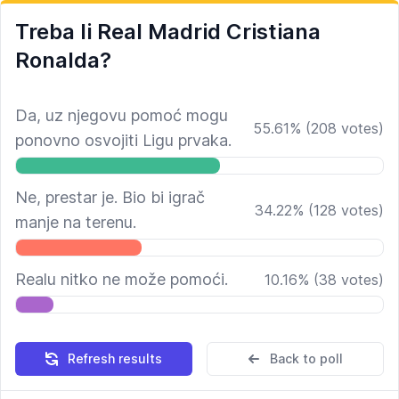
Treba li Real Madrid Cristiana
Ronalda?
Da, uz njegovu pomoć mogu
55.61
%
(
208
votes)
ponovno osvojiti Ligu prvaka.
Ne, prestar je. Bio bi igrač
34.22
%
(
128
votes)
manje na terenu.
Realu nitko ne može pomoći.
10.16
%
(
38
votes)
Refresh results
Back to poll