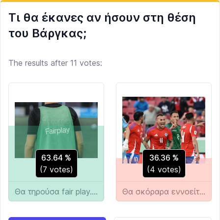
Τι θα έκανες αν ήσουν στη θέση
του Βάργκας;
The results after 11 votes:
63.64
%
36.36
%
(
7
votes)
(
4
votes)
Θα τηρούσα fair play. Είμαι δίκαιος άνθρωπος
Θα σκόραρα εννοείται. Δεν θα έκαναν το ίδιο για μένα!