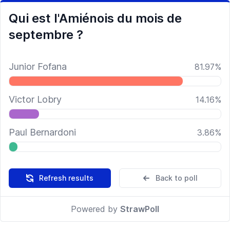
Qui est l'Amiénois du mois de
septembre ?
Junior Fofana
81.97
%
Victor Lobry
14.16
%
Paul Bernardoni
3.86
%
Refresh results
Back to poll
Powered by
StrawPoll