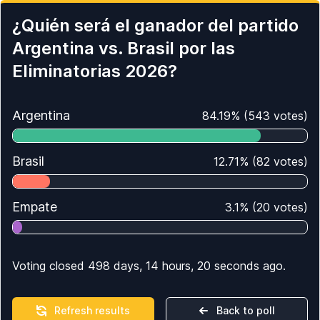
¿Quién será el ganador del partido
Argentina vs. Brasil por las
Eliminatorias 2026?
Argentina
84.19
%
(
543
votes)
Brasil
12.71
%
(
82
votes)
Empate
3.1
%
(
20
votes)
Voting closed 498 days, 14 hours, 20 seconds ago.
Refresh results
Back to poll