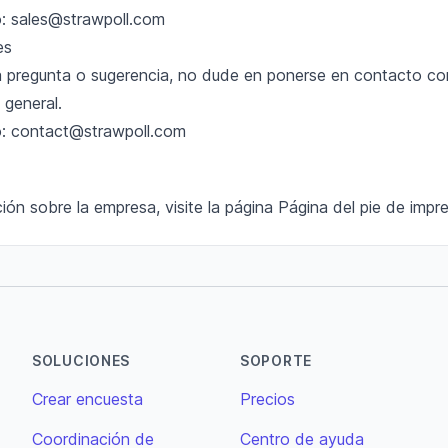
o:
sales@strawpoll.com
es
ra pregunta o sugerencia, no dude en ponerse en contacto co
 general.
o:
contact@strawpoll.com
ión sobre la empresa, visite la página
Página del pie de impr
SOLUCIONES
SOPORTE
Crear encuesta
Precios
Coordinación de
Centro de ayuda