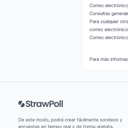
Correo electrónic
Consultas general
Para cualquier ot
correo electrónico
Correo electrónic
Para más informac
Pie de página
De este modo, podrá crear fácilmente sondeos y
encuestas en tiempo real y de forma gratuita.