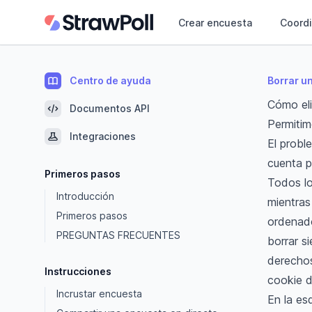
Crear encuesta
Coordi
Centro de ayuda
Borrar u
Cómo eli
Documentos API
Permitim
Integraciones
El probl
cuenta p
Primeros pasos
Todos lo
Introducción
mientras
Primeros pasos
ordenado
PREGUNTAS FRECUENTES
borrar s
derechos
Instrucciones
cookie d
Incrustar encuesta
En la es