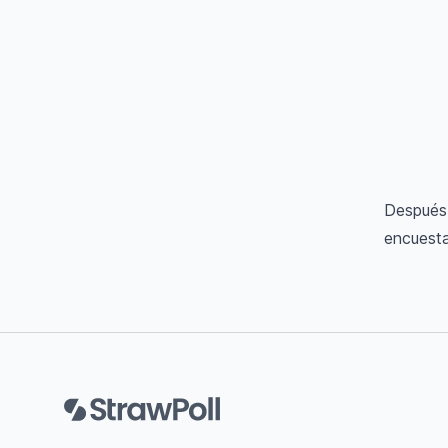
Después 
encuesta
Pie de página