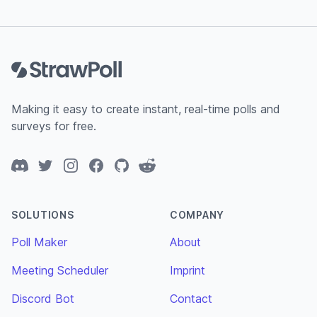
Footer
Making it easy to create instant, real-time polls and
surveys for free.
Discord
Twitter
Instagram
Facebook
GitHub
Reddit
SOLUTIONS
COMPANY
Poll Maker
About
Meeting Scheduler
Imprint
Discord Bot
Contact