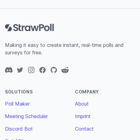
Footer
Making it easy to create instant, real-time polls and
surveys for free.
Discord
Twitter
Instagram
Facebook
GitHub
Reddit
SOLUTIONS
COMPANY
Poll Maker
About
Meeting Scheduler
Imprint
Discord Bot
Contact