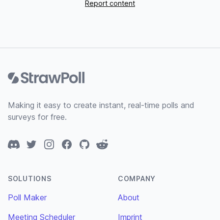
Report content
Footer
Making it easy to create instant, real-time polls and
surveys for free.
Discord
Twitter
Instagram
Facebook
GitHub
Reddit
SOLUTIONS
COMPANY
Poll Maker
About
Meeting Scheduler
Imprint