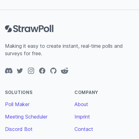
Footer
Making it easy to create instant, real-time polls and
surveys for free.
Discord
Twitter
Instagram
Facebook
GitHub
Reddit
SOLUTIONS
COMPANY
Poll Maker
About
Meeting Scheduler
Imprint
Discord Bot
Contact