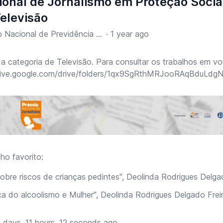
onal de Jornalismo em Proteção Social
elevisão
INPS - Instituto Nacional de Previdência Social
·
1 year ago
a categoria de Televisão. Para consultar os trabalhos em v
//drive.google.com/drive/folders/1qx9SgRthMRJooRAqBduLd
ho favorito:
sobre riscos de crianças pedintes", Deolinda Rodrigues Delga
ca do alcoolismo e Mulher", Deolinda Rodrigues Delgado Frei
 days, 11 hours, 12 seconds ago.