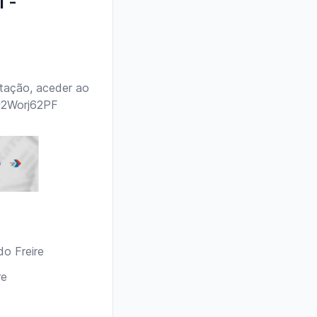
 -
otação, aceder ao
gN2Worj62PF
do Freire
re