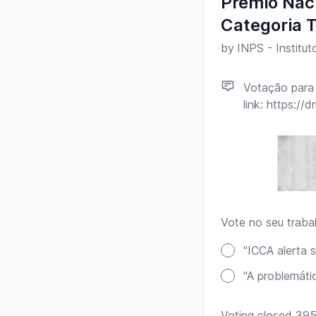
Prémio Naci
Categoria T
by
Votação para 
link: https:
Vote no seu trabal
Poll options
"ICCA alerta 
"A problemáti
Voting closed 395