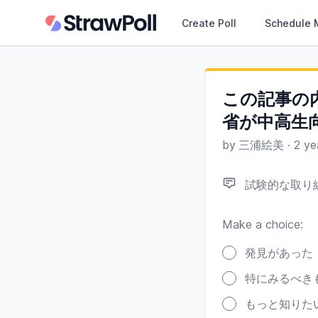
Create Poll
Schedule 
この記事の内
省が中高生
by
三浦絵美
·
2 ye
試験的な取り組
Make a choice:
Poll options
発見があった
特にみるべき
もっと知りた