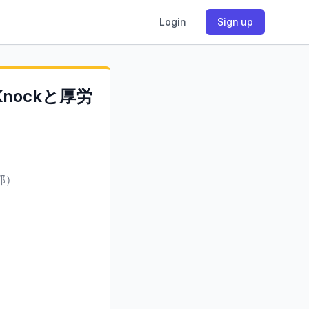
Login
Sign up
nockと厚労
部）