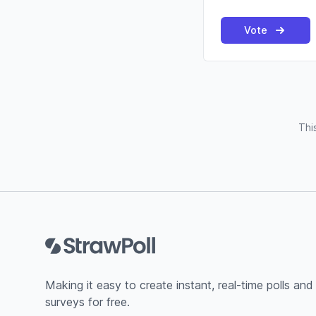
Vote
Thi
Footer
Making it easy to create instant, real-time polls and
surveys for free.