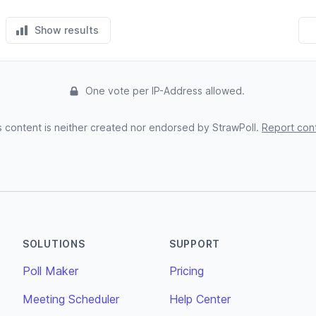
Show results
One vote per IP-Address allowed.
s content is neither created nor endorsed by StrawPoll.
Report con
SOLUTIONS
SUPPORT
Poll Maker
Pricing
Meeting Scheduler
Help Center