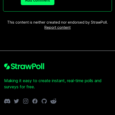
Add comment
This content is neither created nor endorsed by StrawPoll.
Report content
Footer
Making it easy to create instant, real-time polls and
surveys for free.
Discord
Twitter
Instagram
Facebook
GitHub
Reddit