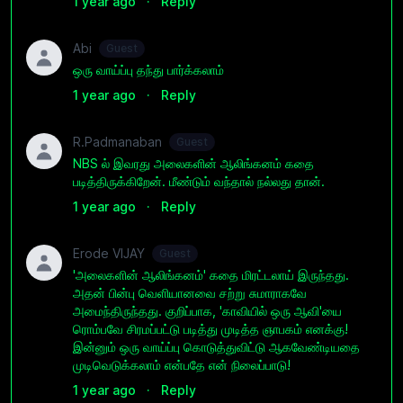
1 year ago
·
Reply
Abi
Guest
ஒரு வாய்ப்பு தந்து பார்க்கலாம்
1 year ago
·
Reply
R.Padmanaban
Guest
NBS ல் இவரது அலைகளின் ஆலிங்கனம் கதை
படித்திருக்கிறேன். மீண்டும் வந்தால் நல்லது தான்.
1 year ago
·
Reply
Erode VIJAY
Guest
'அலைகளின் ஆலிங்கனம்' கதை மிரட்டலாய் இருந்தது.
அதன் பின்பு வெளியானவை சற்று சுமாராகவே
அமைந்திருந்தது. குறிப்பாக, 'காவியில் ஒரு ஆவி'யை
ரொம்பவே சிரமப்பட்டு படித்து முடித்த ஞாபகம் எனக்கு!
இன்னும் ஒரு வாய்ப்பு கொடுத்துவிட்டு ஆகவேண்டியதை
முடிவெடுக்கலாம் என்பதே என் நிலைப்பாடு!
1 year ago
·
Reply