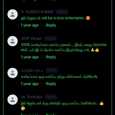
G. SURESH KUMAR
Guest
ஜில் ஜொரடன் will be a nice entertainer. 😍
1 year ago
·
Reply
JSVP Vikram
Guest
100% கண்டிப்பாக வாய்ப்பு தரலாம்... இவர் பலரது favorite
லிஸ்ட் டில் இடம் பிடிக்க வாய்ப்பு இருக்கிறது சார் 🙏👍
1 year ago
·
Reply
செந்தில் சத்யா
Guest
கண்டிப்பாக ஒரு வாய்ப்பு தந்து பார்க்கலாம் ஆசிரியரே
1 year ago
·
Reply
Ve. Shribabu
Guest
ஜில் ஜோர்டான் க்கு மீண்டும் ஒரு வாய்ப்பு அளிப்போம்.. 👍
😘