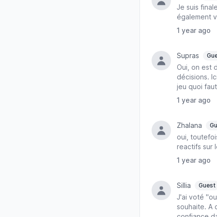
Je suis fina
également v
1 year ago
Supras
Gue
Oui, on est 
décisions. I
jeu quoi faut
1 year ago
Zhalana
Gu
oui, toutefo
reactifs sur
1 year ago
Sillia
Guest
J'ai voté "o
souhaite. A c
confiance da