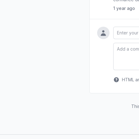
1 year ago
Name
Comment
HTML and
Thi
Footer