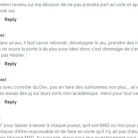
lement revenu sur ma décision de ne pas prendre part au vote et aprè
oté oui.
·
Reply
st
dans un jeu, il faut savoir rebondir, développer le jeu, prendre des 
ci on ouvre la porte à du plus pour Ideo donc c'est dommage de s'en
 pas hésiter.
·
Reply
est
is avec contrôle du Dev, pas en faire des surhommes non plus... et 
 les essais des pj sur leurs sorts non-académique. merci pour tout ce 
·
Reply
ui" pour laisser à laisser à chaque joueur, qu'il soit MAD ou non pour
hacun d'être responsable et de faire en sorte qu'il n'y ait pas d'abus
ns l'équipe MAD. Au passage, merci pour leur investissement pour fa