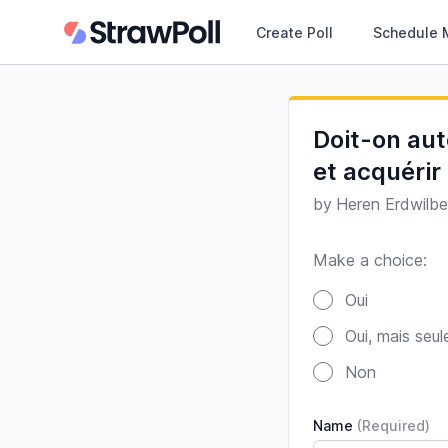
Create Poll
Schedule 
Doit-on aut
et acquéri
by
Heren Erdwilbe
Make a choice:
Poll options
Oui
Oui, mais seu
Non
Name
(Required)