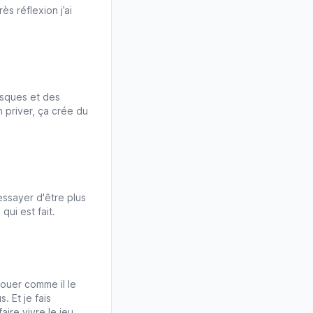
s réflexion j’ai
risques et des
 priver, ça crée du
essayer d'être plus
qui est fait.
 jouer comme il le
. Et je fais
ire vivre le jeu.