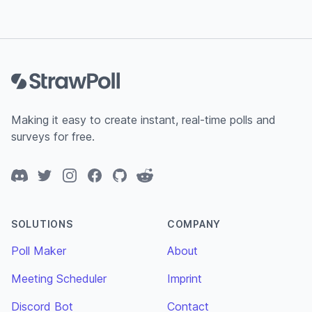
Footer
Making it easy to create instant, real-time polls and
surveys for free.
Discord
Twitter
Instagram
Facebook
GitHub
Reddit
SOLUTIONS
COMPANY
Poll Maker
About
Meeting Scheduler
Imprint
Discord Bot
Contact