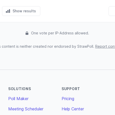
Show results
One vote per IP-Address allowed.
s content is neither created nor endorsed by StrawPoll.
Report con
SOLUTIONS
SUPPORT
Poll Maker
Pricing
Meeting Scheduler
Help Center