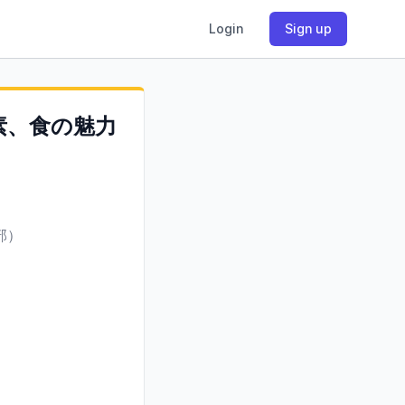
Login
Sign up
素、食の魅力
部）