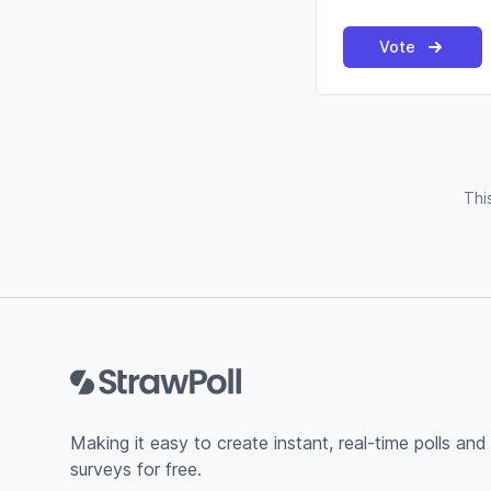
Vote
Thi
Footer
Making it easy to create instant, real-time polls and
surveys for free.