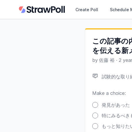
Create Poll
Schedule 
この記事の
を伝える新
by
佐藤 裕
·
2 yea
試験的な取り組
Make a choice:
Poll options
発見があった
特にみるべき
もっと知りた