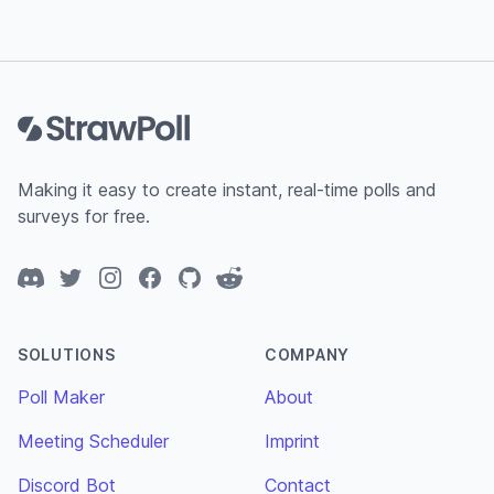
Footer
Making it easy to create instant, real-time polls and
surveys for free.
Discord
Twitter
Instagram
Facebook
GitHub
Reddit
SOLUTIONS
COMPANY
Poll Maker
About
Meeting Scheduler
Imprint
Discord Bot
Contact