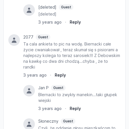
[deleted]
Guest
[deleted]
3 years ago
·
Reply
2077
Guest
Ta cala ankieta to pic na wodę. Biernacki całe
życie cwaniakował , teraz skumał się s pisiorami a
najlepszy kolega to teraz sarosiek!!! Z Debowskim
na kawkę co dwa dni chodzą...chyba , że to
randki
3 years ago
·
Reply
Jan P
Guest
BIernacki to zwykły manekin...taki głupek
wiejski
3 years ago
·
Reply
Słoneczny
Guest
Czyli, że oddanie głosu mieszkańcom to