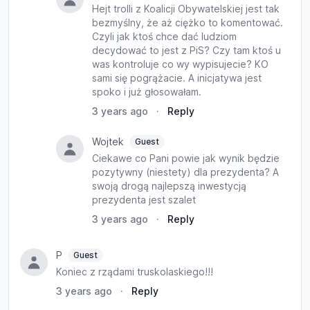
Hejt trolli z Koalicji Obywatelskiej jest tak
bezmyślny, że aż ciężko to komentować.
Czyli jak ktoś chce dać ludziom
decydować to jest z PiS? Czy tam ktoś u
was kontroluje co wy wypisujecie? KO
sami się pogrążacie. A inicjatywa jest
spoko i już głosowałam.
3 years ago
·
Reply
Wojtek
Guest
Ciekawe co Pani powie jak wynik będzie
pozytywny (niestety) dla prezydenta? A
swoją drogą najlepszą inwestycją
prezydenta jest szalet
3 years ago
·
Reply
P
Guest
Koniec z rządami truskolaskiego!!!
3 years ago
·
Reply