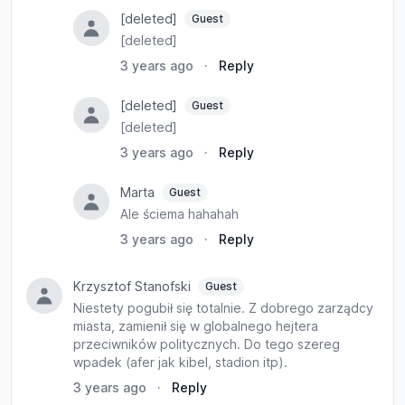
[deleted]
Guest
[deleted]
3 years ago
·
Reply
[deleted]
Guest
[deleted]
3 years ago
·
Reply
Marta
Guest
Ale ściema hahahah
3 years ago
·
Reply
Krzysztof Stanofski
Guest
Niestety pogubił się totalnie. Z dobrego zarządcy
miasta, zamienił się w globalnego hejtera
przeciwników politycznych. Do tego szereg
wpadek (afer jak kibel, stadion itp).
3 years ago
·
Reply