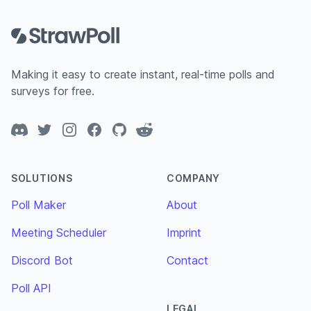
Footer
Making it easy to create instant, real-time polls and
surveys for free.
Discord
Twitter
Instagram
Facebook
GitHub
Reddit
SOLUTIONS
COMPANY
Poll Maker
About
Meeting Scheduler
Imprint
Discord Bot
Contact
Poll API
LEGAL