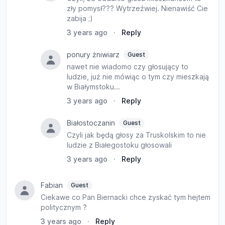
zły pomysł??? Wytrzeźwiej. Nienawiść Cie
zabija ;)
3 years ago
·
Reply
ponury żniwiarz
Guest
nawet nie wiadomo czy głosujący to
ludzie, już nie mówiąc o tym czy mieszkają
w Białymstoku...
3 years ago
·
Reply
Białostoczanin
Guest
Czyli jak będą głosy za Truskolskim to nie
ludzie z Białegostoku głosowali
3 years ago
·
Reply
Fabian
Guest
Ciekawe co Pan Biernacki chce zyskać tym hejtem
politycznym ?
3 years ago
·
Reply