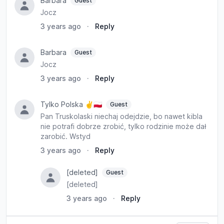
Barbara
Guest
Jocz
3 years ago
·
Reply
Barbara
Guest
Jocz
3 years ago
·
Reply
Tylko Polska ✌️🇵🇱
Guest
Pan Truskolaski niechaj odejdzie, bo nawet kibla
nie potrafi dobrze zrobić, tylko rodzinie może dał
zarobić. Wstyd
3 years ago
·
Reply
[deleted]
Guest
[deleted]
3 years ago
·
Reply