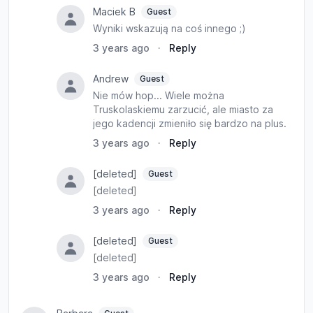
Maciek B
Guest
Wyniki wskazują na coś innego ;)
3 years ago
·
Reply
Andrew
Guest
Nie mów hop... Wiele można
Truskolaskiemu zarzucić, ale miasto za
jego kadencji zmieniło się bardzo na plus.
3 years ago
·
Reply
[deleted]
Guest
[deleted]
3 years ago
·
Reply
[deleted]
Guest
[deleted]
3 years ago
·
Reply