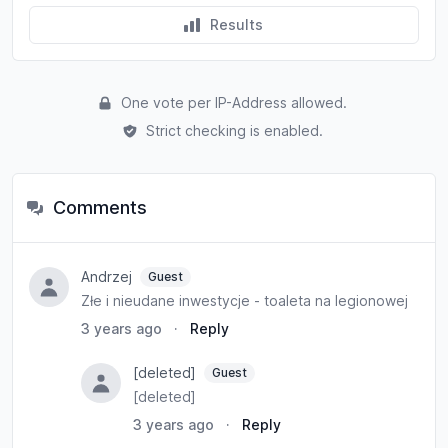
Results
One vote per IP-Address allowed.
Strict checking is enabled.
Comments
Andrzej
Guest
Złe i nieudane inwestycje - toaleta na legionowej
3 years ago
·
Reply
[deleted]
Guest
[deleted]
3 years ago
·
Reply