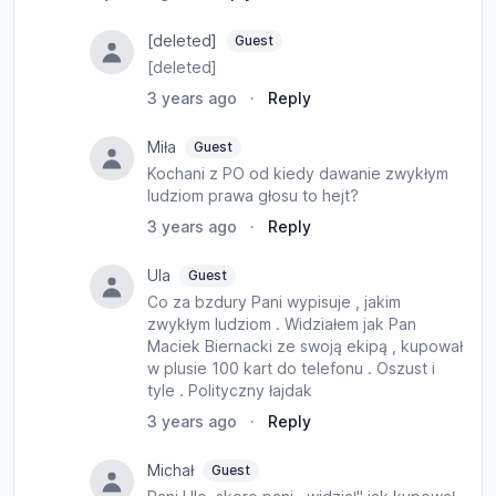
[deleted]
Guest
[deleted]
3 years ago
·
Reply
Miła
Guest
Kochani z PO od kiedy dawanie zwykłym
ludziom prawa głosu to hejt?
3 years ago
·
Reply
Ula
Guest
Co za bzdury Pani wypisuje , jakim
zwykłym ludziom . Widziałem jak Pan
Maciek Biernacki ze swoją ekipą , kupował
w plusie 100 kart do telefonu . Oszust i
tyle . Polityczny łajdak
3 years ago
·
Reply
Michał
Guest