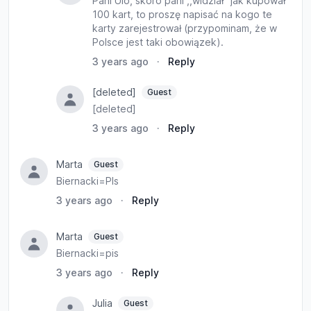
Pani Ulo, skoro pani ,,widział" jak kupował
100 kart, to proszę napisać na kogo te
karty zarejestrował (przypominam, że w
Polsce jest taki obowiązek).
3 years ago
·
Reply
[deleted]
Guest
[deleted]
3 years ago
·
Reply
Marta
Guest
Biernacki=PIs
3 years ago
·
Reply
Marta
Guest
Biernacki=pis
3 years ago
·
Reply
Julia
Guest