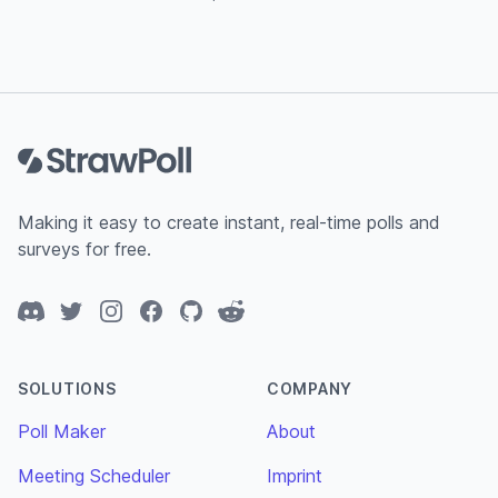
Footer
Making it easy to create instant, real-time polls and
surveys for free.
Discord
Twitter
Instagram
Facebook
GitHub
Reddit
SOLUTIONS
COMPANY
Poll Maker
About
Meeting Scheduler
Imprint