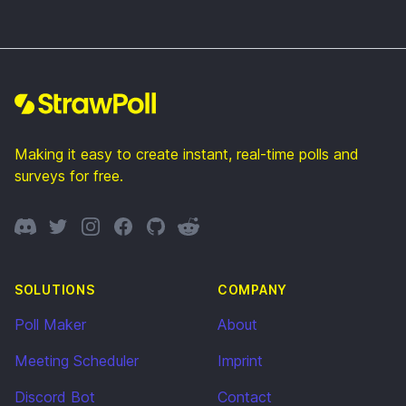
Footer
Making it easy to create instant, real-time polls and
surveys for free.
Discord
Twitter
Instagram
Facebook
GitHub
Reddit
SOLUTIONS
COMPANY
Poll Maker
About
Meeting Scheduler
Imprint
Discord Bot
Contact