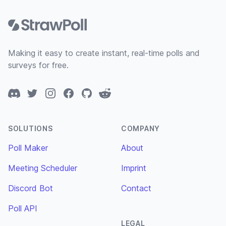
Footer
Making it easy to create instant, real-time polls and
surveys for free.
Discord
Twitter
Instagram
Facebook
GitHub
Reddit
SOLUTIONS
COMPANY
Poll Maker
About
Meeting Scheduler
Imprint
Discord Bot
Contact
Poll API
LEGAL