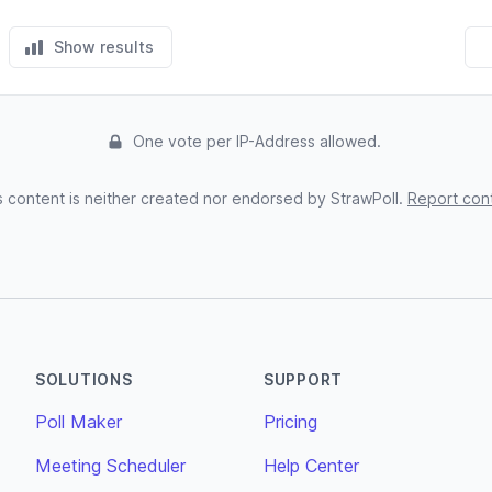
Show results
One vote per IP-Address allowed.
s content is neither created nor endorsed by StrawPoll.
Report con
SOLUTIONS
SUPPORT
Poll Maker
Pricing
Meeting Scheduler
Help Center