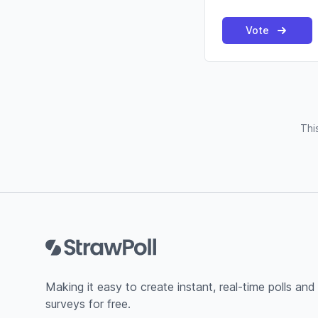
Vote
Thi
Footer
Making it easy to create instant, real-time polls and
surveys for free.