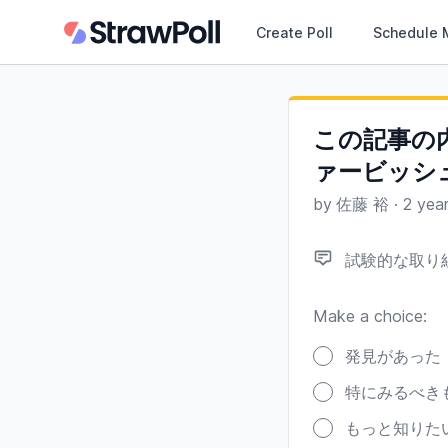
Create Poll
Schedule 
この記事の
ァービッシ
by
佐藤 裕
·
2 yea
試験的な取り組
Make a choice:
Poll options
発見があった
特にみるべき
もっと知りた