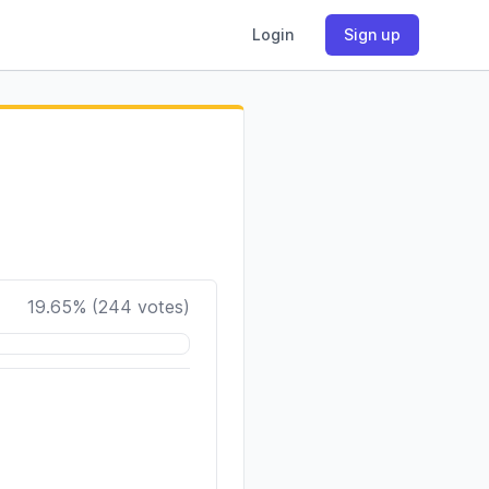
Login
Sign up
19.65
% (
244
votes)