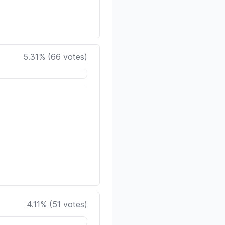
5.31
% (
66
votes)
4.11
% (
51
votes)