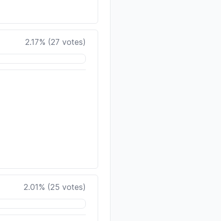
2.17
% (
27
votes)
2.01
% (
25
votes)