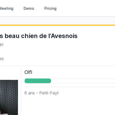
Meeting
Demo
Pricing
s beau chien de l'Avesnois
go
es:
Olfi
6 ans - Petit-Fayt