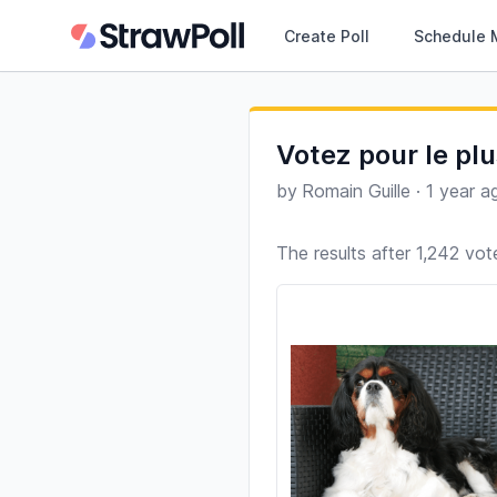
Create Poll
Schedule 
Votez pour le plu
by
Romain Guille
·
1 year a
The results after 1,242 vot