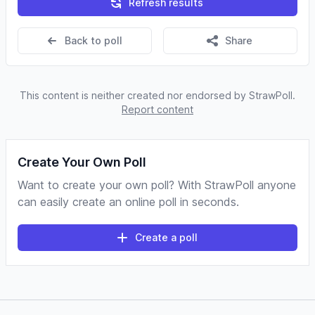
Refresh results
Back to poll
Share
This content is neither created nor endorsed by StrawPoll.
Report content
Create Your Own Poll
Want to create your own poll? With StrawPoll anyone
can easily create an online poll in seconds.
Create a poll
Footer