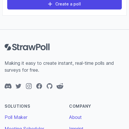
Create a poll
Footer
Making it easy to create instant, real-time polls and
surveys for free.
Discord
Twitter
Instagram
Facebook
GitHub
Reddit
SOLUTIONS
COMPANY
Poll Maker
About
Meeting Scheduler
Imprint