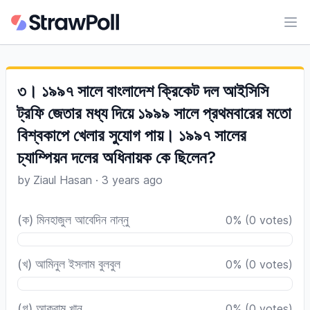
Ope
৩। ১৯৯৭ সালে বাংলাদেশ ক্রিকেট দল আইসিসি
ট্রফি জেতার মধ্য দিয়ে ১৯৯৯ সালে প্রথমবারের মতো
বিশ্বকাপে খেলার সুযোগ পায়। ১৯৯৭ সালের
চ্যাম্পিয়ন দলের অধিনায়ক কে ছিলেন?
by
Ziaul Hasan
·
3 years ago
(ক) মিনহাজুল আবেদিন নান্নু
0
%
(
0
votes)
(খ) আমিনুল ইসলাম বুলবুল
0
%
(
0
votes)
(গ) আকরাম খান
0
%
(
0
votes)