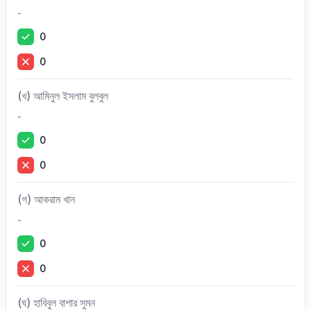
-
0
0
(খ) আমিনুল ইসলাম বুলবুল
-
0
0
(গ) আকরাম খান
-
0
0
(ঘ) হাবিবুল বাশার সুমন